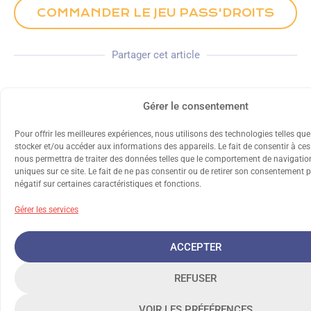
COMMANDER LE JEU PASS'DROITS
Partager cet article
Gérer le consentement
Pour offrir les meilleures expériences, nous utilisons des technologies telles qu
stocker et/ou accéder aux informations des appareils. Le fait de consentir à ce
nous permettra de traiter des données telles que le comportement de navigation
uniques sur ce site. Le fait de ne pas consentir ou de retirer son consentement p
négatif sur certaines caractéristiques et fonctions.
Les jeunes de ROSA
La Fête de l'été a
font entendre leur
réuni petits et
Gérer les services
voix sur les...
grands à...
ACCEPTER
REFUSER
VOIR LES PRÉFÉRENCES