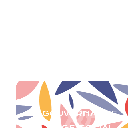
Explorez les origines de la Fondation Grancher
d'hier à aujourd'hui et découvrez la biographie
inspirante du Pr. Grancher et de celles et ceux qui
ont forgé notre histoire.
TOUT SAVOIR
&
GOUVERNANCE
SIÈGE SOCIAL