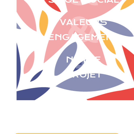
&
VALEURS
ENGAGEMENT
+
NOTRE
PROJET