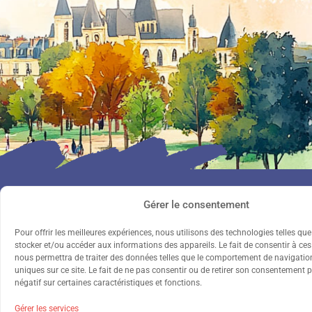
Gérer le consentement
Pour offrir les meilleures expériences, nous utilisons des technologies telles qu
stocker et/ou accéder aux informations des appareils. Le fait de consentir à ce
nous permettra de traiter des données telles que le comportement de navigation
uniques sur ce site. Le fait de ne pas consentir ou de retirer son consentement p
négatif sur certaines caractéristiques et fonctions.
Depuis 1903, la Fondation Grancher accompagne les
enfants confrontés à des difficultés familiales et/ou
Gérer les services