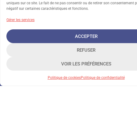
uniques sur ce site. Le fait de ne pas consentir ou de retirer son consentement p
négatif sur certaines caractéristiques et fonctions.
Gérer les services
ACCEPTER
REFUSER
VOIR LES PRÉFÉRENCES
Politique de cookies
Politique de confidentialité
Depuis 1903, la Fondation Grancher accompagne les
enfants confrontés à des difficultés familiales et/ou
psychosociales.
NOS MISSIONS
A